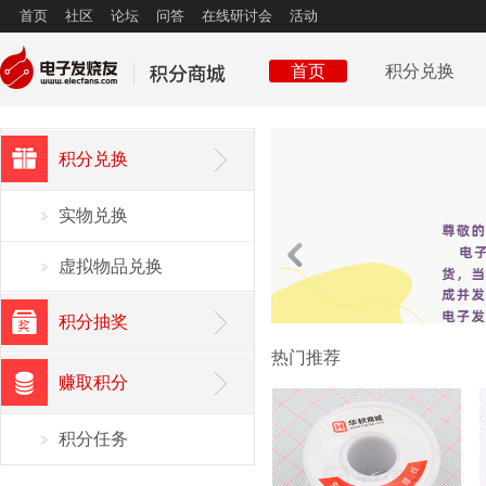
首页
社区
论坛
问答
在线研讨会
活动
首页
积分兑换
积分兑换
实物兑换
虚拟物品兑换
积分抽奖
热门推荐
赚取积分
积分任务